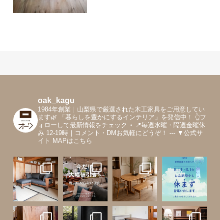
oak_kagu
1984年創業｜山梨県で厳選された木工家具をご用意してい
ます🌿
「暮らしを豊かにするインテリア」を発信中！
👆フ
ォローして最新情報をチェック
⋆
📍毎週水曜・隔週金曜休
み 12-19時｜コメント・DMお気軽にどうぞ！
---
▼公式サ
イト MAPはこちら