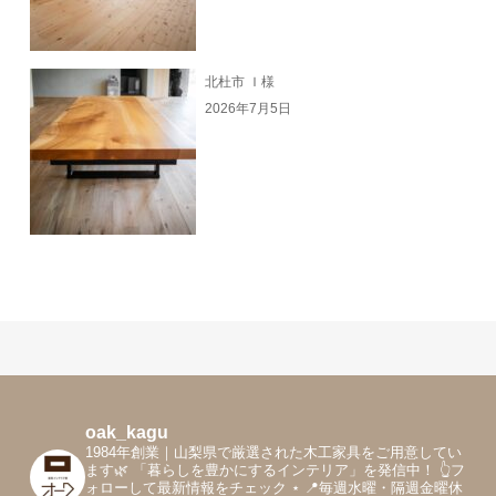
北杜市 Ｉ様
2026年7月5日
oak_kagu
1984年創業｜山梨県で厳選された木工家具をご用意してい
ます🌿
「暮らしを豊かにするインテリア」を発信中！
👆フ
ォローして最新情報をチェック
⋆
📍毎週水曜・隔週金曜休