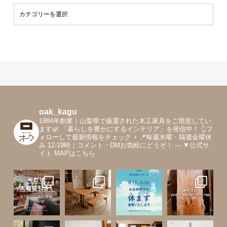
oak_kagu
1984年創業｜山梨県で厳選された木工家具をご用意してい
ます🌿
「暮らしを豊かにするインテリア」を発信中！
👆フ
ォローして最新情報をチェック
⋆
📍毎週水曜・隔週金曜休
み 12-19時｜コメント・DMお気軽にどうぞ！
---
▼公式サ
イト MAPはこちら