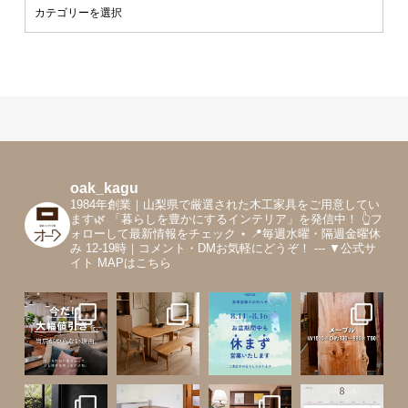
oak_kagu
1984年創業｜山梨県で厳選された木工家具をご用意してい
ます🌿
「暮らしを豊かにするインテリア」を発信中！
👆フ
ォローして最新情報をチェック
⋆
📍毎週水曜・隔週金曜休
み 12-19時｜コメント・DMお気軽にどうぞ！
---
▼公式サ
イト MAPはこちら