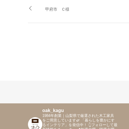
甲府市 Ｃ様
oak_kagu
1984年創業｜山梨県で厳選された木工家具
をご用意しています🌿
「暮らしを豊かにす
るインテリア」を発信中！
👆フォローして最