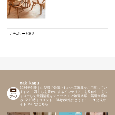
oak_kagu
1984年創業｜山梨県で厳選された木工家具をご用意してい
ます🌿
「暮らしを豊かにするインテリア」を発信中！
👆フ
ォローして最新情報をチェック
⋆
📍毎週水曜・隔週金曜休
み 12-19時｜コメント・DMお気軽にどうぞ！
---
▼公式サ
イト MAPはこちら