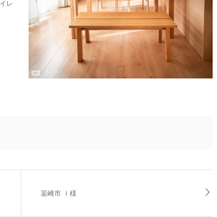
イレ
韮崎市 Ｉ様