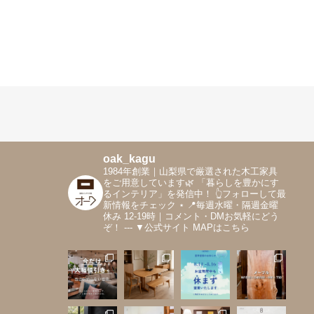
oak_kagu
1984年創業｜山梨県で厳選された木工家具
をご用意しています🌿
「暮らしを豊かにす
るインテリア」を発信中！
👆フォローして最
新情報をチェック
⋆
📍毎週水曜・隔週金曜
休み 12-19時｜コメント・DMお気軽にどう
ぞ！
---
▼公式サイト MAPはこちら