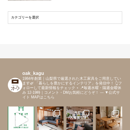
oak_kagu
1984年創業｜山梨県で厳選された木工家具をご用意してい
ます🌿
「暮らしを豊かにするインテリア」を発信中！
👆フ
ォローして最新情報をチェック
⋆
📍毎週水曜・隔週金曜休
み 12-19時｜コメント・DMお気軽にどうぞ！
---
▼公式サ
イト MAPはこちら