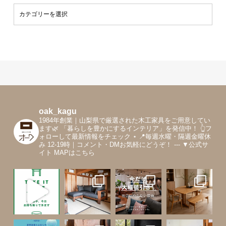
oak_kagu
1984年創業｜山梨県で厳選された木工家具をご用意してい
ます🌿
「暮らしを豊かにするインテリア」を発信中！
👆フ
ォローして最新情報をチェック
⋆
📍毎週水曜・隔週金曜休
み 12-19時｜コメント・DMお気軽にどうぞ！
---
▼公式サ
イト MAPはこちら