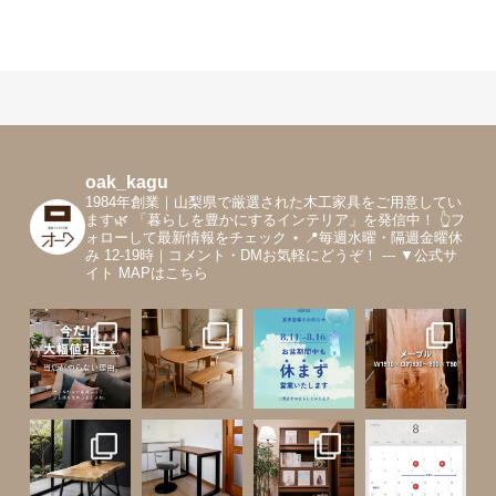
oak_kagu
1984年創業｜山梨県で厳選された木工家具をご用意してい
ます🌿
「暮らしを豊かにするインテリア」を発信中！
👆フ
ォローして最新情報をチェック
⋆
📍毎週水曜・隔週金曜休
み 12-19時｜コメント・DMお気軽にどうぞ！
---
▼公式サ
イト MAPはこちら