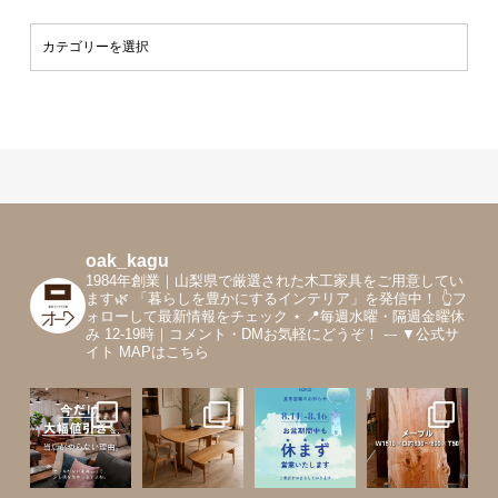
oak_kagu
1984年創業｜山梨県で厳選された木工家具をご用意してい
ます🌿
「暮らしを豊かにするインテリア」を発信中！
👆フ
ォローして最新情報をチェック
⋆
📍毎週水曜・隔週金曜休
み 12-19時｜コメント・DMお気軽にどうぞ！
---
▼公式サ
イト MAPはこちら