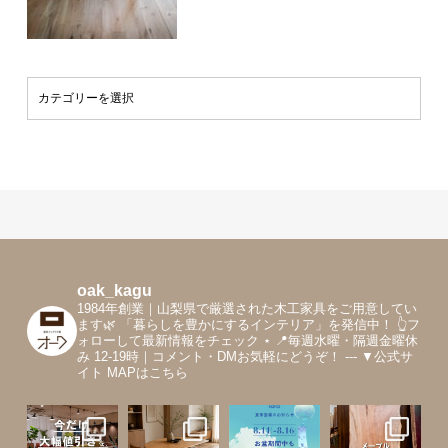
oak_kagu
1984年創業｜山梨県で厳選された木工家具をご用意してい
ます🌿
「暮らしを豊かにするインテリア」を発信中！
👆フ
ォローして最新情報をチェック
⋆
📍毎週水曜・隔週金曜休
み 12-19時｜コメント・DMお気軽にどうぞ！
---
▼公式サ
イト MAPはこちら