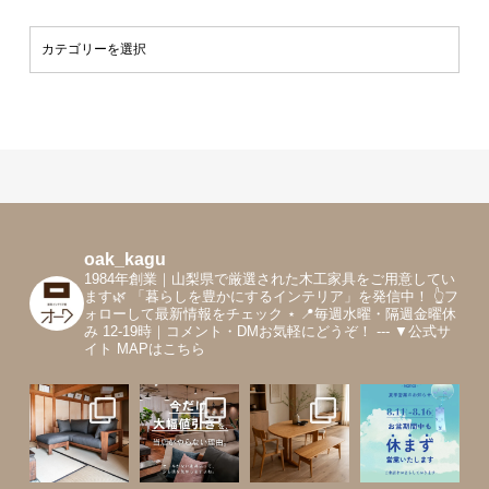
oak_kagu
1984年創業｜山梨県で厳選された木工家具をご用意してい
ます🌿
「暮らしを豊かにするインテリア」を発信中！
👆フ
ォローして最新情報をチェック
⋆
📍毎週水曜・隔週金曜休
み 12-19時｜コメント・DMお気軽にどうぞ！
---
▼公式サ
イト MAPはこちら