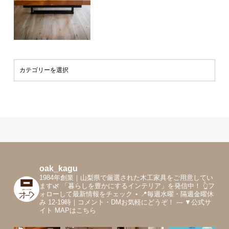
oak_kagu
1984年創業｜山梨県で厳選された木工家具をご用意してい
ます🌿
「暮らしを豊かにするインテリア」を発信中！
👆フ
ォローして最新情報をチェック
⋆
📍毎週水曜・隔週金曜休
み 12-19時｜コメント・DMお気軽にどうぞ！
---
▼公式サ
イト MAPはこちら