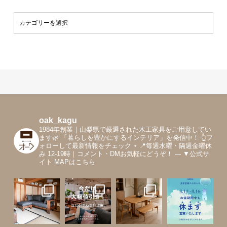
oak_kagu
1984年創業｜山梨県で厳選された木工家具をご用意してい
ます🌿
「暮らしを豊かにするインテリア」を発信中！
👆フ
ォローして最新情報をチェック
⋆
📍毎週水曜・隔週金曜休
み 12-19時｜コメント・DMお気軽にどうぞ！
---
▼公式サ
イト MAPはこちら