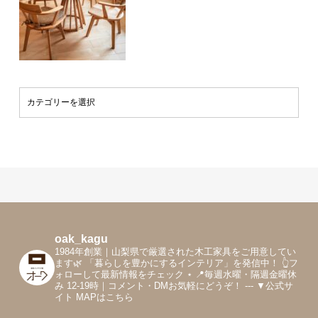
oak_kagu
1984年創業｜山梨県で厳選された木工家具をご用意してい
ます🌿
「暮らしを豊かにするインテリア」を発信中！
👆フ
ォローして最新情報をチェック
⋆
📍毎週水曜・隔週金曜休
み 12-19時｜コメント・DMお気軽にどうぞ！
---
▼公式サ
イト MAPはこちら