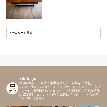
oak_kagu
1984年創業｜山梨県で厳選された木工家具をご用意してい
ます🌿
「暮らしを豊かにするインテリア」を発信中！
👆フ
ォローして最新情報をチェック
⋆
📍毎週水曜・隔週金曜休
み 12-19時｜コメント・DMお気軽にどうぞ！
---
▼公式サ
イト MAPはこちら