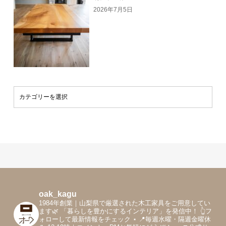
2026年7月5日
oak_kagu
1984年創業｜山梨県で厳選された木工家具をご用意してい
ます🌿
「暮らしを豊かにするインテリア」を発信中！
👆フ
ォローして最新情報をチェック
⋆
📍毎週水曜・隔週金曜休