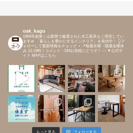
oak_kagu
1984年創業｜山梨県で厳選された木工家具をご用意してい
ます🌿
「暮らしを豊かにするインテリア」を発信中！
👆フ
ォローして最新情報をチェック
⋆
📍毎週水曜・隔週金曜休
み 12-19時｜コメント・DMお気軽にどうぞ！
---
▼公式サ
イト MAPはこちら
もっと見る
フォローする