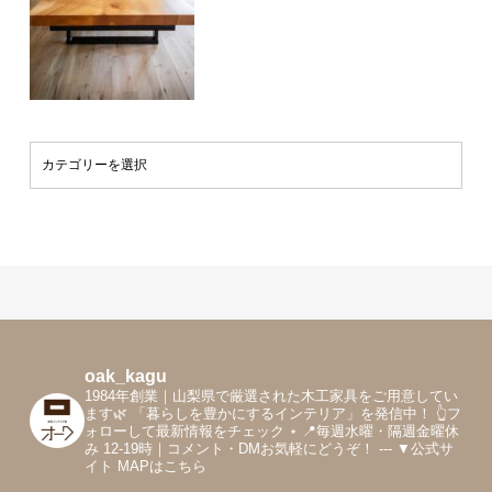
oak_kagu
1984年創業｜山梨県で厳選された木工家具をご用意してい
ます🌿
「暮らしを豊かにするインテリア」を発信中！
👆フ
ォローして最新情報をチェック
⋆
📍毎週水曜・隔週金曜休
み 12-19時｜コメント・DMお気軽にどうぞ！
---
▼公式サ
イト MAPはこちら