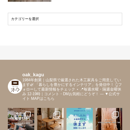
oak_kagu
1984年創業｜山梨県で厳選された木工家具をご用意してい
ます🌿
「暮らしを豊かにするインテリア」を発信中！
👆フ
ォローして最新情報をチェック
⋆
📍毎週水曜・隔週金曜休
み 12-19時｜コメント・DMお気軽にどうぞ！
---
▼公式サ
イト MAPはこちら