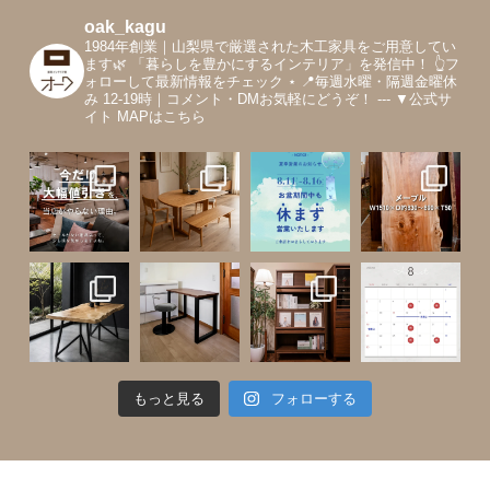
oak_kagu
1984年創業｜山梨県で厳選された木工家具をご用意してい
ます🌿
「暮らしを豊かにするインテリア」を発信中！
👆フ
ォローして最新情報をチェック
⋆
📍毎週水曜・隔週金曜休
み 12-19時｜コメント・DMお気軽にどうぞ！
---
▼公式サ
イト MAPはこちら
もっと見る
フォローする